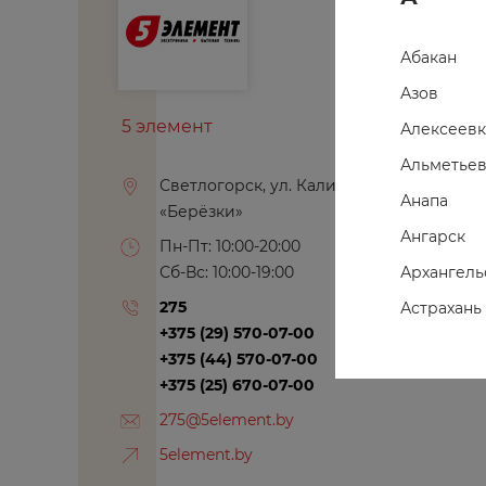
Абакан
Азов
5 элемент
Алексеевк
Альметьев
Светлогорск, ул. Калинина, 6, ТЦ
Анапа
«Берёзки»
Ангарск
Пн-Пт: 10:00-20:00
Архангель
Сб-Вс: 10:00-19:00
275
Астрахань
+375 (29) 570-07-00
Ахтубинск
+375 (44) 570-07-00
Ачинск
+375 (25) 670-07-00
275@5element.by
5element.by