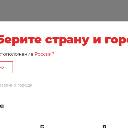
ерите страну и го
стоположение
Россия?
рно
я
Б
В