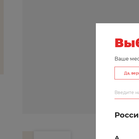
Выб
Ваше ме
Да, ве
Росси
А