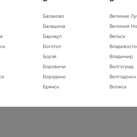
Балаково
Великие Лу
Балашиха
Великий Н
а
Барнаул
Вельск
ск
Боготол
Владивосто
Борзя
Владимир
Боровичи
Волгоград
ск
Бородино
Волгодонск
Брянск
Волжск
Буйнакск
Волжский
Вологда
Воронеж
Воткинск