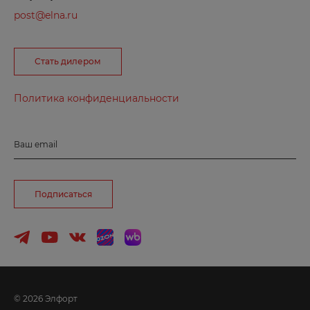
Великие Луки
post@elna.ru
Великий Новгород
Вельск
Стать дилером
Владивосток
Владимир
Политика конфиденциальности
Волгоград
Волгодонск
Ваш email
Волжск
Волжский
Подписаться
Вологда
Воронеж
Воткинск
Г
© 2026 Элфорт