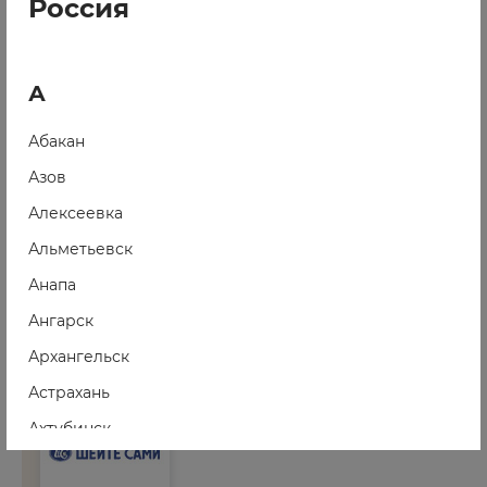
Россия
А
Шейте Сами
Абакан
Киров, ул. Дерендяева, 80к1
Азов
09:00-21:00
Алексеевка
ежедневно
Альметьевск
+7 (8332) 56-80-10
+7 (8332) 37-22-77
Анапа
www.sheite-sami.ru/
Ангарск
Архангельск
Астрахань
Ахтубинск
Ачинск