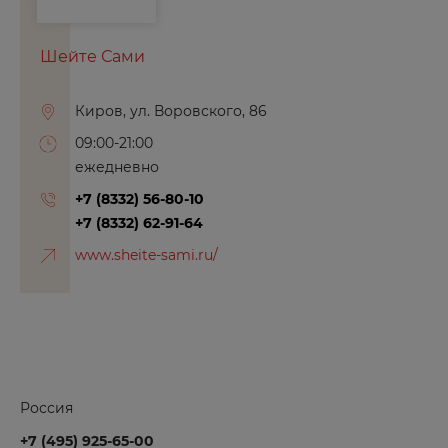
Б
Шейте Сами
Балаково
Киров, ул. Воровского, 86
Балашиха
09:00-21:00
Барнаул
ежедневно
Боготол
+7 (8332) 56-80-10
Борзя
+7 (8332) 62-91-64
Боровичи
www.sheite-sami.ru/
Бородино
Брянск
Буйнакск
В
Россия
+7 (495) 925-65-00