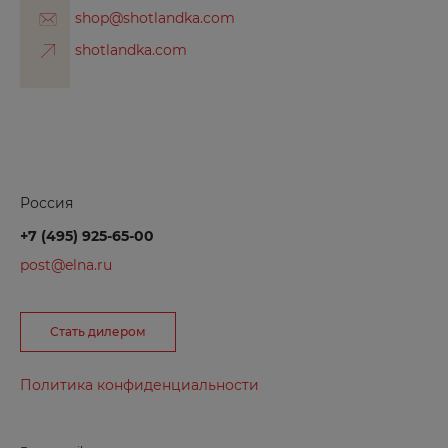
shop@shotlandka.com
Буйнакск
shotlandka.com
В
Великие Луки
Великий Новгород
Вельск
Россия
Владивосток
+7 (495) 925-65-00
Владимир
post@elna.ru
Волгоград
Волгодонск
Стать дилером
Волжск
Политика конфиденциальности
Волжский
Вологда