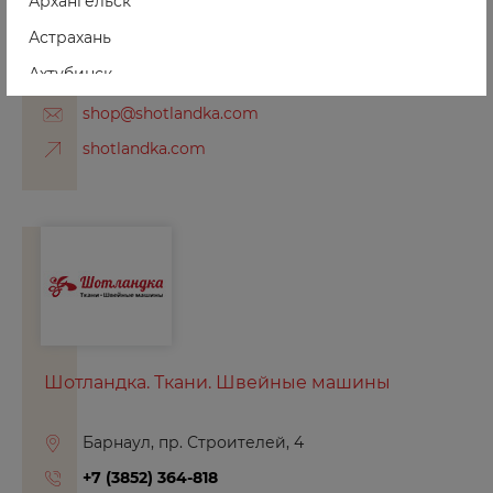
Архангельск
Астрахань
Барнаул, пр. Строителей, 25
Ахтубинск
+7 (3852) 616-340
Ачинск
shop@shotlandka.com
shotlandka.com
Б
Балаково
Балашиха
Барнаул
Боготол
Борзя
Шотландка. Ткани. Швейные машины
Боровичи
Бородино
Барнаул, пр. Строителей, 4
+7 (3852) 364-818
Брянск