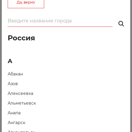
Да, верно
Шотландка. Ткани. Швейные машины
Россия
Барнаул, пр. Ленина, 159
+7 (3852) 361-091
shop@shotlandka.com
А
shotlandka.com
Абакан
Азов
Алексеевка
Альметьевск
Анапа
Ангарск
Шотландка. Ткани. Швейные машины