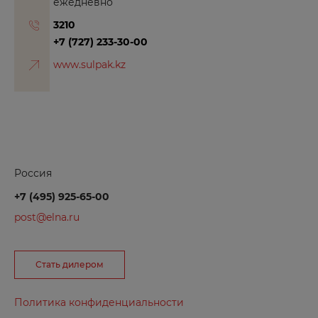
Балаково
ежедневно
Балашиха
3210
+7 (727) 233-30-00
Барнаул
www.sulpak.kz
Боготол
Борзя
Боровичи
Бородино
Брянск
Россия
Буйнакск
+7 (495) 925-65-00
post@elna.ru
В
Великие Луки
Стать дилером
Великий Новгород
Политика конфиденциальности
Вельск