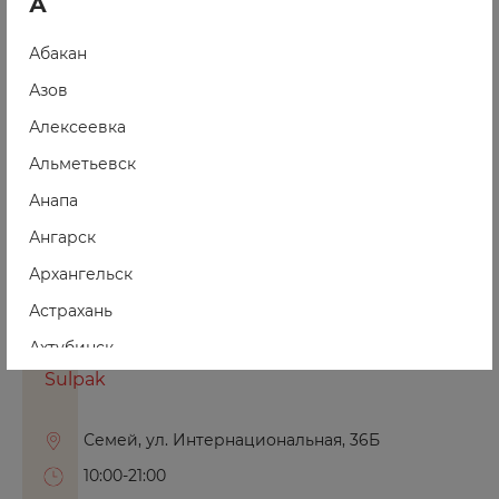
А
10:00-20:00
ежедневно
Абакан
3210
Азов
+7 (727) 233-30-00
Алексеевка
www.sulpak.kz
Альметьевск
Анапа
Ангарск
Архангельск
Астрахань
Ахтубинск
Sulpak
Ачинск
Семей, ул. Интернациональная, 36Б
Б
10:00-21:00