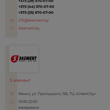
+375 (29) 570-07-00
+375 (44) 570-07-00
Калач-на-Дону
+375 (25) 670-07-00
Калининград
275@5element.by
Калуга
5element.by
Каменск-Уральский
Камызяк
Канск
Каспийск
Кемерово
Керчь
5 элемент
Кизилюрт
Кизляр
Минск, ул. Притыцкого, 156, ТЦ «GreenCity»
Кимры
10:00-22:00
Киров
ежедневно