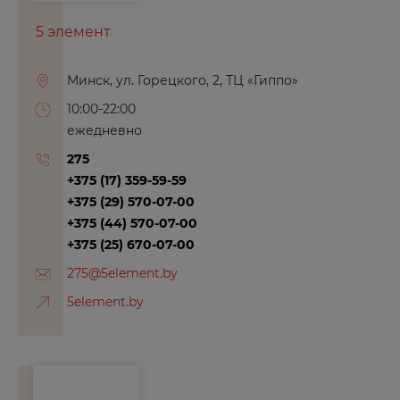
Боровичи
5 элемент
Бородино
Минск, ул. Горецкого, 2, ТЦ «Гиппо»
Брянск
10:00-22:00
Буйнакск
ежедневно
275
В
+375 (17) 359-59-59
+375 (29) 570-07-00
Великие Луки
+375 (44) 570-07-00
Великий Новгород
+375 (25) 670-07-00
Вельск
275@5element.by
Владивосток
5element.by
Владимир
Волгоград
Волгодонск