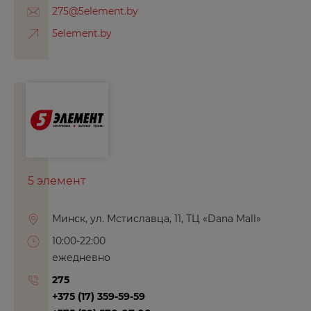
Зеленоград
275@5element.by
Знаменск
5element.by
И
Иваново
Ижевск
Избербаш
Иркутск
5 элемент
Й
Минск, ул. Мстиславца, 11, ТЦ «Dana Mall»
Йошкар-Ола
10:00-22:00
ежедневно
К
275
+375 (17) 359-59-59
Казань