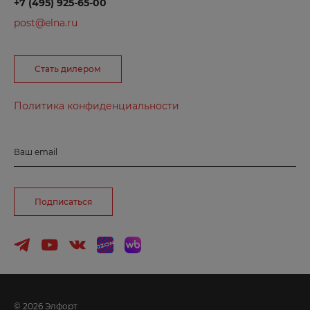
+7 (495) 925-65-00
post@elna.ru
Л
Ленинск
Стать дилером
Лесосибирск
Политика конфиденциальности
Люберцы
М
Ваш email
Магнитогорск
Подписаться
Малоярославец
Махачкала
Миасс
Минусинск
Мирный
© 2026 Элфорт