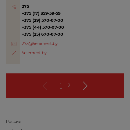
Коломна
275
Королев
+375 (17) 359-59-59
+375 (29) 570-07-00
Короча
+375 (44) 570-07-00
Кострома
+375 (25) 670-07-00
Котово
275@5element.by
Красноармейск
5element.by
Краснодар
Краснокаменск
Красноперекопск
1
2
Красноярск
Красный Кут
Курган
Курчатов
Россия
Кызыл