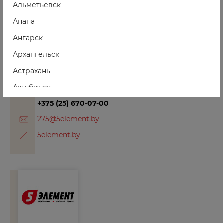
Альметьевск
Минск, ул. Голубка, 2, ТЦ «Бонус»
Анапа
10:00-21:00
Ангарск
ежедневно
Архангельск
275
+375 (17) 359-59-59
Астрахань
+375 (29) 570-07-00
Ахтубинск
+375 (44) 570-07-00
+375 (25) 670-07-00
Ачинск
275@5element.by
Б
5element.by
Балаково
Балашиха
Барнаул
Боготол
Борзя