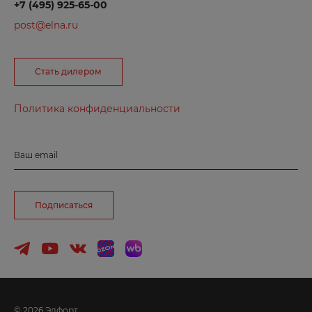
+7 (495) 925-65-00
post@elna.ru
Б
Балаково
Стать дилером
Балашиха
Барнаул
Политика конфиденциальности
Боготол
Борзя
Ваш email
Боровичи
Бородино
Подписаться
Брянск
Буйнакск
В
© 2026 Элфорт