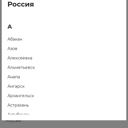
Россия
Глубокое, ул. Ленина 1Б-2, ТЦ «Реал»
Пн-Пт: 10:00-19:00
А
Сб-Вс: 10:00-17:00
275
Абакан
+375 (29) 570-07-00
Азов
+375 (44) 570-07-00
Алексеевка
+375 (25) 670-07-00
Альметьевск
275@5element.by
Анапа
5element.by
Ангарск
Архангельск
Астрахань
Ахтубинск
Россия
Ачинск