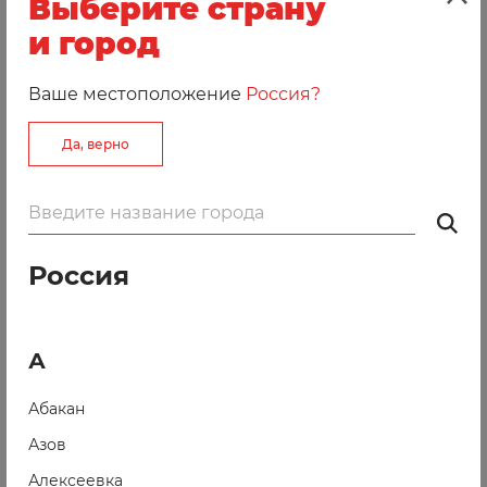
Выберите страну
и город
Ваше местоположение
Россия?
Мир швейных машин
Да, верно
Могилев, ул. Ленинская, 41, ТЦ «АЛИСА», 2 этаж
Пн-Пт: 10:00-19:00
Сб: 10:00-18:00
-Вс: выходной
Россия
+375 (29) 657-52-06
sewmach_sp@mail.ru
А
singer-minsk.by
Абакан
Азов
Алексеевка