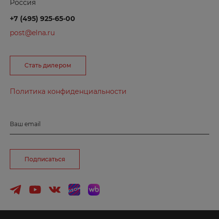
Россия
Борзя
+7 (495) 925-65-00
Боровичи
post@elna.ru
Бородино
Брянск
Стать дилером
Буйнакск
Политика конфиденциальности
В
Великие Луки
Ваш email
Великий Новгород
Вельск
Подписаться
Владивосток
Владимир
Волгоград
Волгодонск