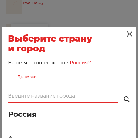
i-sama.by
Выберите страну
и город
Ваше местоположение
Россия?
Магазин-мастерская «Швейные машины»
Да, верно
lapka.by
Россия