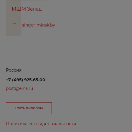
МШМ Запад
Дербент
Дзержинск
singer-minsk.by
Дубовка
Е
Евпатория
Россия
Екатеринбург
+7 (495) 925-65-00
Ершов
post@elna.ru
Ж
Стать дилером
Железногорск
Жирновск
Политика конфиденциальности