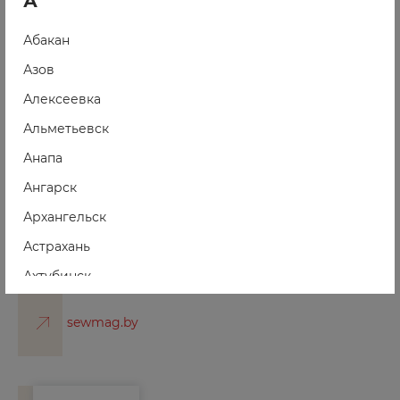
А
Швейный советник
Абакан
Азов
sewing-machines.by
Алексеевка
Альметьевск
Анапа
Ангарск
Архангельск
Астрахань
Швеймаг
Ахтубинск
Ачинск
sewmag.by
Б
Балаково