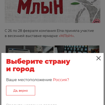
С 26 по 28 февраля компания Elna приняла участие
в весенней выставке-ярмарке
«МЛЫН»
.
Выберите страну
и город
Ваше местоположение
Россия?
Да, верно