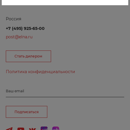
Ачинск
Россия
Б
+7 (495) 925-65-00
post@elna.ru
Балаково
Балашиха
Стать дилером
Барнаул
Боготол
Политика конфиденциальности
Борзя
Боровичи
Ваш email
Бородино
Брянск
Подписаться
Буйнакск