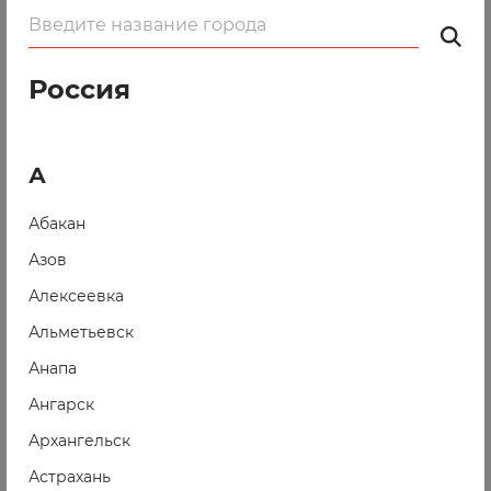
Оверлок — это не только безупречная обработка
края! С помощью дополнительных лапок для оверлока
вы сможете:
Россия
украсить изделие тесьмой
вшить кант или шнур
А
прокладывать незаметные потайные швы
Абакан
Пора становиться профи!
Азов
Алексеевка
27 февраля 2023
Альметьевск
Весенние скидки на ВТО!
Анапа
Перейти
Ангарск
Архангельск
21 ноября 2022
Астрахань