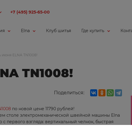
+7 (495) 925-65-00
ия
Elna
Клуб шитья
Где купить
Конт
 июня ELNA TN1008!
NA TN1008!
Поделиться:
N1008
по новой цене 11790 рублей!
чем столе электромеханической швейной машины Elna
о с первого взгляда: вертикальный челнок, быстрая
очек и удобные круглые регуляторы не вызовут