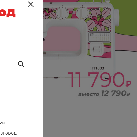
род
ки
овгород