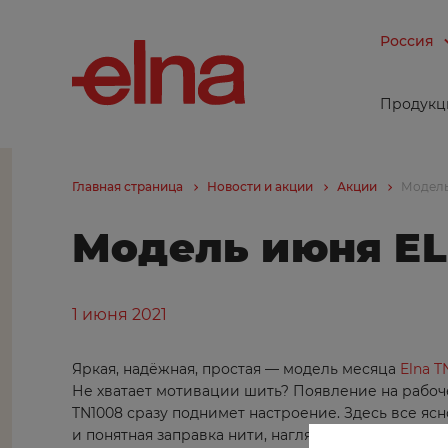
Россия
Продукц
Главная страница
Новости и акции
Акции
Модель
Модель июня EL
1 июня 2021
Яркая, надёжная, простая — модель месяца
Elna T
Не хватает мотивации шить? Появление на рабо
TN1008 сразу поднимет настроение. Здесь все ясн
и понятная заправка нити, наглядная таблица стр