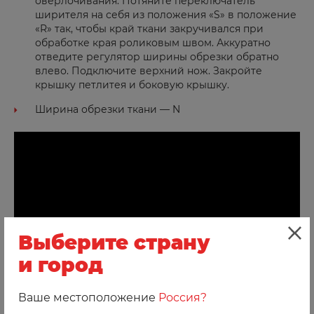
оверлочивания. Потяните переключатель
ширителя на себя из положения «S» в положение
«R» так, чтобы край ткани закручивался при
обработке края роликовым швом. Аккуратно
отведите регулятор ширины обрезки обратно
влево. Подключите верхний нож. Закройте
крышку петлитея и боковую крышку. ⠀
Ширина обрезки ткани — N
Выберите страну
и город
Ваше местоположение
Россия?