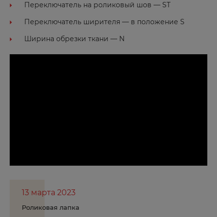
Переключатель на роликовый шов — ST
С
Переключатель ширителя — в положение S
Ширина обрезки ткани — N
Саки
Салават
Самара
Санкт-Петербург
Саранск
Сарапул
Саратов
Светлоград
Себеж
Севастополь
13 марта 2023
Серафимович
Роликовая лапка