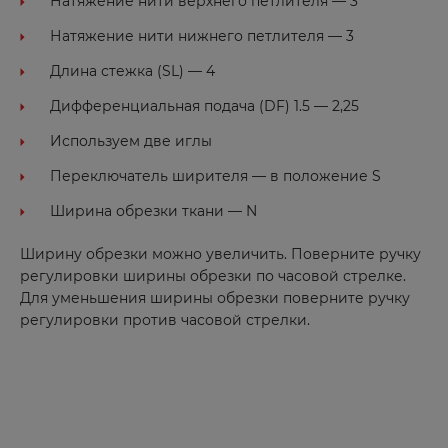
Натяжение нити верхнего петлителя — 3
Воронеж
Натяжение нити нижнего петлителя — 3
Воткинск
Длина стежка (SL) — 4
Дифференциальная подача (DF) 1.5 — 2,25
Г
Используем две иглы
Глазов
Переключатель ширителя — в положение S
Ширина обрезки ткани — N
Д
Ширину обрезки можно увеличить. Поверните ручку
Дербент
регулировки ширины обрезки по часовой стрелке.
Дзержинск
Для уменьшения ширины обрезки поверните ручку
регулировки против часовой стрелки.
Дубовка
Е
Евпатория