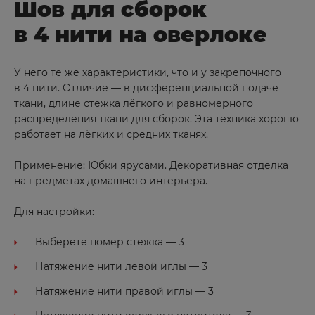
Брянск
Шов для сборок
Буйнакск
в 4 нити на оверлоке
В
У него те же характеристики, что и у закрепочного
в 4 нити. Отличие — в дифференциальной подаче
Великие Луки
ткани, длине стежка лёгкого и равномерного
распределения ткани для сборок. Эта техника хорошо
Великий Новгород
работает на лёгких и средних тканях.
Вельск
Применение: Юбки ярусами. Декоративная отделка
Владивосток
на предметах домашнего интерьера.
Владимир
Для настройки:
Волгоград
Волгодонск
Выберете номер стежка — 3
Волжск
Натяжение нити левой иглы — 3
Волжский
Натяжение нити правой иглы — 3
Вологда