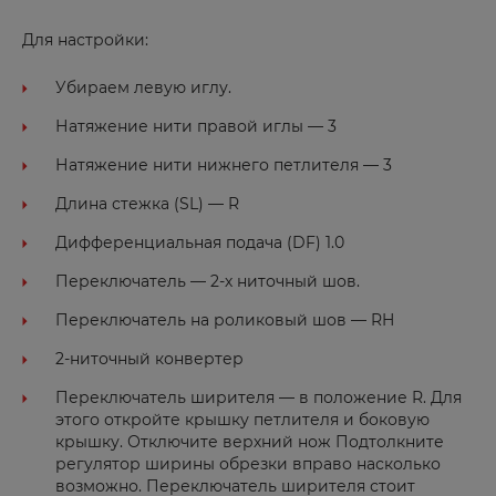
И
Для настройки:
Иваново
Ижевск
Убираем левую иглу.
Избербаш
Натяжение нити правой иглы — 3
Иркутск
Натяжение нити нижнего петлителя — 3
Длина стежка (SL) — R
Й
Дифференциальная подача (DF) 1.0
Йошкар-Ола
Переключатель — 2-х ниточный шов.
Переключатель на роликовый шов — RH
К
2-ниточный конвертер
Казань
Переключатель ширителя — в положение R. Для
этого откройте крышку петлителя и боковую
Калач-на-Дону
крышку. Отключите верхний нож Подтолкните
Калининград
регулятор ширины обрезки вправо насколько
возможно. Переключатель ширителя стоит