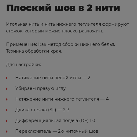
Плоский шов в 2 нити
Москва
Игольная нить и нить нижнего петлителя формируют
Н
стежок, который можно плоско разложить.
Набережные Челны
Применение: Как метод сборки нижнего белья.
Назарово
Техника обработки края.
Нариманов
Для настройки:
Невель
Натяжение нити левой иглы — 2
Нерчинск
Убираем правую иглу
Нижнекамск
Натяжение нити нижнего петлителя — 4
Нижний Новгород
Новокузнецк
Длина стежка (SL) — 2-3
Новосибирск
Дифференциальная подача (DF) 1.0
Ногинск
Переключатель — 2-х ниточный шов