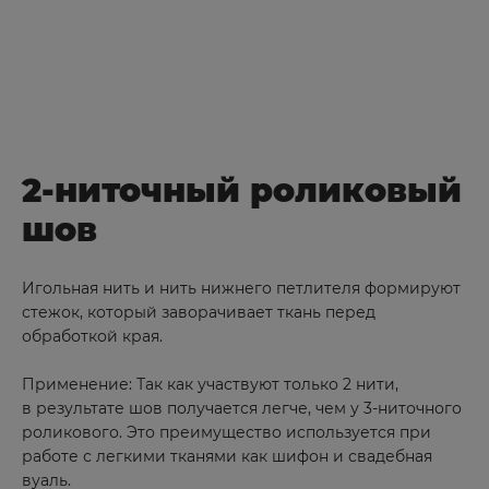
Екатеринбург
Ершов
Ж
Железногорск
2-ниточный роликовый
Жирновск
шов
З
Игольная нить и нить нижнего петлителя формируют
стежок, который заворачивает ткань перед
Заозерный
обработкой края.
Зеленогорск
Применение: Так как участвуют только 2 нити,
Зеленоград
в результате шов получается легче, чем у 3-ниточного
Знаменск
роликового. Это преимущество используется при
работе с легкими тканями как шифон и свадебная
вуаль.