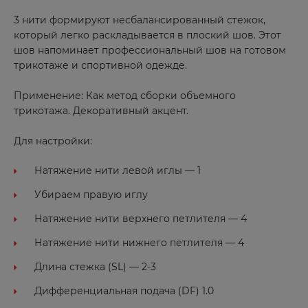
Пенза
3 нити формируют несбалансированный стежок,
Пермь
который легко раскладывается в плоский шов. Этот
Пестово
шов напоминает профессиональный шов на готовом
трикотаже и спортивной одежде.
Петрозаводск
Подпорожье
Применение: Как метод сборки объемного
трикотажа. Декоративный акцент.
Порхов
Пятигорск
Для настройки:
Натяжение нити левой иглы — 1
Р
Убираем правую иглу
Раменское
Натяжение нити верхнего петлителя — 4
Реутов
Натяжение нити нижнего петлителя — 4
Ростов
Длина стежка (SL) — 2-3
Ростов-на-Дону
Дифференциальная подача (DF) 1.0
Рязань