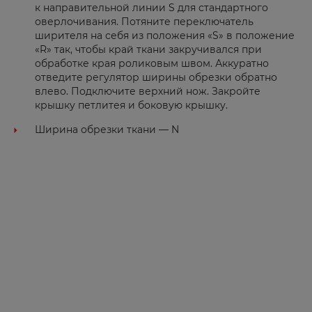
Калуга
к направительной линии S для стандартного
оверлочивания. Потяните переключатель
Каменск-Уральский
ширителя на себя из положения «S» в положение
Камызяк
«R» так, чтобы край ткани закручивался при
обработке края роликовым швом. Аккуратно
Канск
отведите регулятор ширины обрезки обратно
влево. Подключите верхний нож. Закройте
Каспийск
крышку петлитея и боковую крышку.
Кемерово
Ширина обрезки ткани — N
Керчь
Кизилюрт
Кизляр
Кимры
Киров
Коломна
Королев
Короча