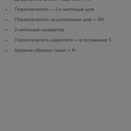
Ленинск
Переключатель — 2-х ниточный шов
Лесосибирск
Переключатель на роликовый шов — RH
Люберцы
2-ниточный конвертер
М
Переключатель ширителя — в положение S
Ширина обрезки ткани — N
Магнитогорск
Малоярославец
Махачкала
Миасс
Минусинск
Мирный
Михайловка
Михайловск
Можга