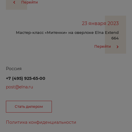
Серпухов
Перейти
Симферополь
Смоленск
23 января 2023
Сортавала
Мастер-класс «Митенки» на оверлоке Elna Extend
664
Сосновоборск
Перейти
Ставрополь
Старая Русса
Россия
Старый Оскол
+7 (495) 925-65-00
Стерлитамак
post@elna.ru
Сургут
Сыктывкар
Стать дилером
Т
Политика конфиденциальности
Таганрог