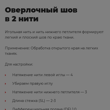
Кострома
Оверлочный шов
Котово
в 2 нити
Красноармейск
Краснодар
Игольная нить и нить нижнего петлителя формируют
Краснокаменск
легкий и плоский шов по краю ткани.
Красноперекопск
Применение: Обработка открытого края на легких
Красноярск
тканях.
Красный Кут
Для настройки:
Курган
Натяжение нити левой иглы — 4
Курчатов
Убираем правую иглу
Кызыл
Натяжение нити нижнего петлителя — 3
Л
Длина стежка (SL) — 2-3
Дифференциальная подача (DF) 1.0