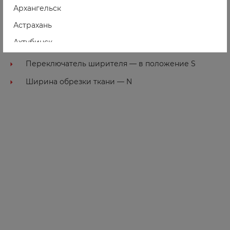
Архангельск
Натяжение нити нижнего петлителя — 3
Астрахань
Длина стежка (SL) — 3
Ахтубинск
Дифференциальная подача (DF) 1.5 — 2
Ачинск
Переключатель ширителя — в положение S
Ширина обрезки ткани — N
Б
Балаково
Балашиха
Барнаул
Боготол
Борзя
Боровичи
Бородино