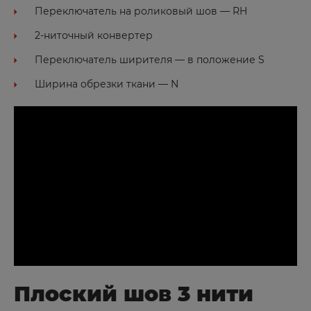
Няндома
Переключатель на роликовый шов — RH
2-ниточный конвертер
О
Переключатель ширителя — в положение S
Окуловка
Ширина обрезки ткани — N
Омск
Онега
Орёл
Оренбург
Орехово-Зуево
Орск
Остров
П
Плоский шов 3 нити