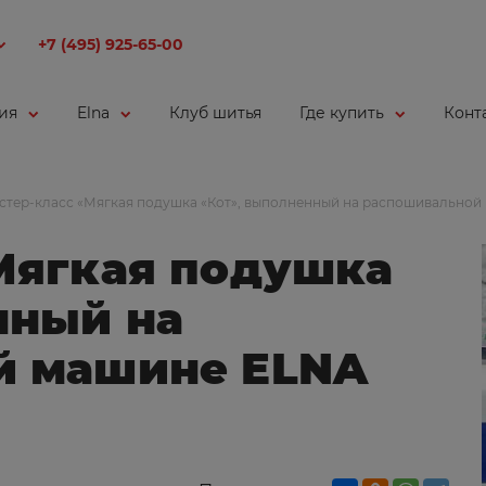
+7 (495) 925-65-00
ия
Elna
Клуб шитья
Где купить
Конт
стер-класс «Мягкая подушка «Кот», выполненный на распошивальной
Мягкая подушка
нный на
й машине ELNA