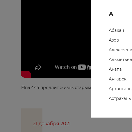
А
Абакан
Азов
Алексеевк
Альметьев
Анапа
Ангарск
Elna 444 продлит жизнь старым, но любимым фут
Архангель
Астрахань
Ахтубинск
Ачинск
21 декабря 2021