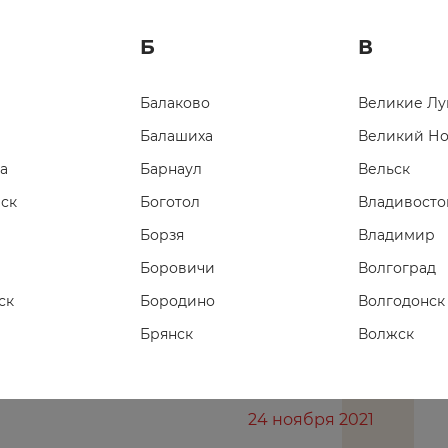
Б
В
Балаково
Великие Лу
Балашиха
Великий Н
а
Барнаул
Вельск
ск
Боготол
Владивосто
Борзя
Владимир
Боровичи
Волгоград
болкам.
ск
Бородино
Волгодонск
Брянск
Волжск
Буйнакск
Волжский
Вологда
24 ноября 2021
Воронеж