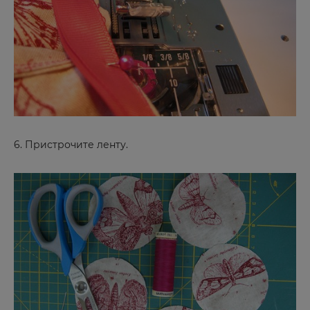
Боготол
Борзя
Боровичи
Бородино
Брянск
Буйнакск
6. Пристрочите ленту.
В
Великие Луки
Великий Новгород
Вельск
Владивосток
Владимир