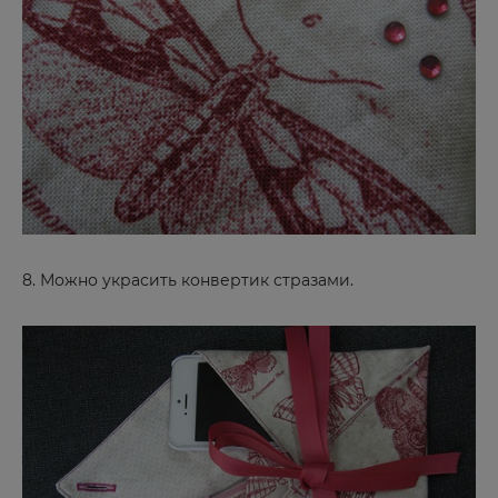
Дзержинск
Дубовка
Е
Евпатория
Екатеринбург
Ершов
8. Можно украсить конвертик стразами.
Ж
Железногорск
Жирновск
З