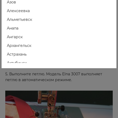
Азов
Алексеевка
Альметьевск
Анапа
Ангарск
Архангельск
Астрахань
Ахтубинск
Ачинск
5. Выполните петлю. Модель Elna 3007 выполняет
петлю в автоматическом режиме.
Б
Балаково
Балашиха
Барнаул