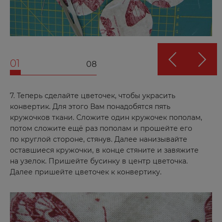
Волгоград
Волгодонск
Волжск
Волжский
01
08
Вологда
Воронеж
7. Теперь сделайте цветочек, чтобы украсить
Воткинск
конвертик. Для этого Вам понадобятся пять
кружочков ткани. Сложите один кружочек пополам,
потом сложите ещё раз пополам и прошейте его
Г
по круглой стороне, стянув. Далее нанизывайте
оставшиеся кружочки, в конце стяните и завяжите
Глазов
на узелок. Пришейте бусинку в центр цветочка.
Далее пришейте цветочек к конвертику.
Д
Дербент