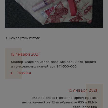
Заозерный
Зеленогорск
Зеленоград
Знаменск
И
9. Конвертик готов!
Иваново
15 января 2021
Ижевск
Мастер-класс по использованию лапки для тонких
Избербаш
и трикотажных тканей арт. 941-500-000
Иркутск
Перейти
Й
15 января 2021
Мастер-класс «Чехол на френч пресс»,
Йошкар-Ола
выполненный на Elna eXpressive 830 и ELNA
eXcellence 680