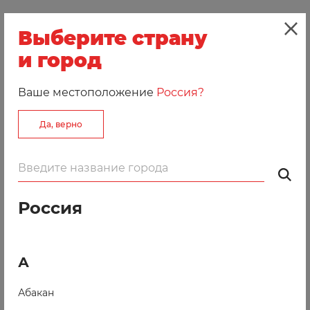
4. Теперь сложите получившийся квадрат
Выберите страну
в конвертик, сколите булавками и отстрочите уголки
и город
конверта.
Ваше местоположение
Россия?
Да, верно
Россия
А
Абакан