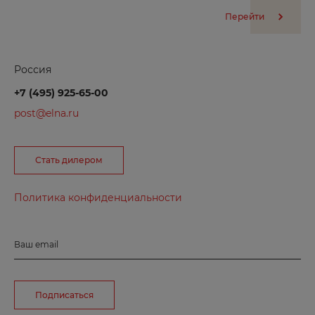
К
Перейти
Казань
Калач-на-Дону
Россия
Калининград
+7 (495) 925-65-00
post@elna.ru
Калуга
Каменск-Уральский
Камызяк
Стать дилером
Канск
Политика конфиденциальности
Каспийск
Кемерово
Ваш email
Керчь
Кизилюрт
Подписаться
Кизляр