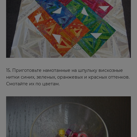
Боготол
Борзя
Боровичи
Бородино
Брянск
Буйнакск
15. Приготовьте намотанные на шпульку вискозные
В
нитки синих, зеленых, оранжевых и красных оттенков.
Смотайте их по цветам.
Великие Луки
Великий Новгород
Вельск
Владивосток
Владимир