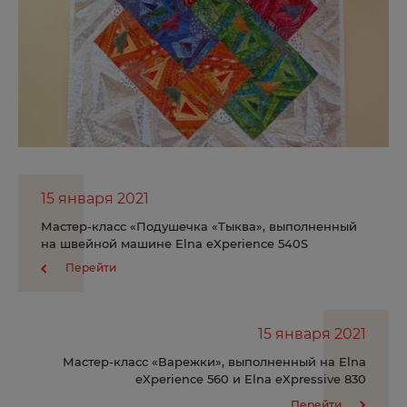
Сыктывкар
Т
Таганрог
Талдом
Тверь
15 января 2021
Тольятти
Мастер-класс «Подушечка «Тыква», выполненный
Томск
на швейной машине Elna eXperience 540S
Перейти
Тула
Тюмень
15 января 2021
У
Мастер-класс «Варежки», выполненный на Elna
eXperience 560 и Elna eXpressive 830
Улан-Удэ
Перейти