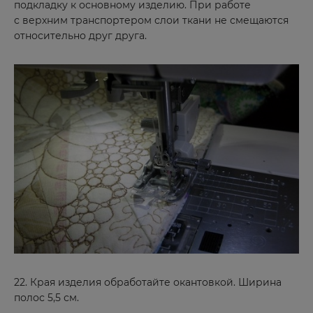
Минусинск
подкладку к основному изделию. При работе
с верхним транспортером слои ткани не смещаются
Мирный
относительно друг друга.
Михайловка
Михайловск
Можга
Москва
Н
Набережные Челны
Назарово
Нариманов
Невель
Нерчинск
22. Края изделия обработайте окантовкой. Ширина
полос 5,5 см.
Нижнекамск