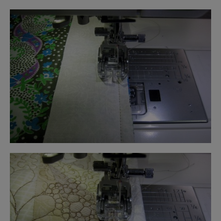
Нижний Новгород
Новокузнецк
Новосибирск
Ногинск
Няндома
О
Окуловка
Омск
Онега
Орёл
Оренбург
Орехово-Зуево