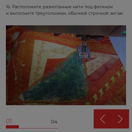
16. Расположите размотанные нити под фатином
Дубовка
и выполните треугольники, обычной строчкой зигзаг.
Е
Евпатория
Екатеринбург
Ершов
Ж
Железногорск
Жирновск
З
01
04
Заозерный