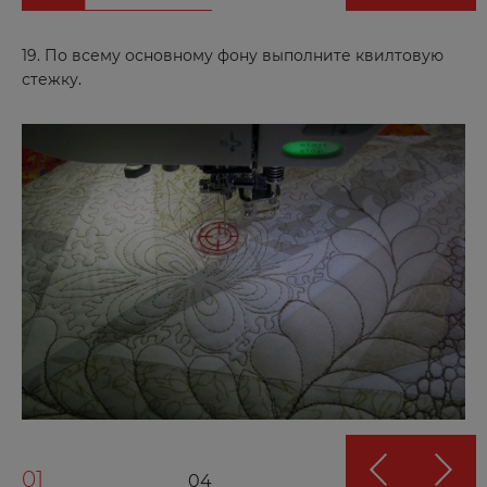
Киров
19. По всему основному фону выполните квилтовую
Коломна
стежку.
Королев
Короча
Кострома
Котово
Красноармейск
Краснодар
Краснокаменск
Красноперекопск
Красноярск
Красный Кут
Курган
01
04