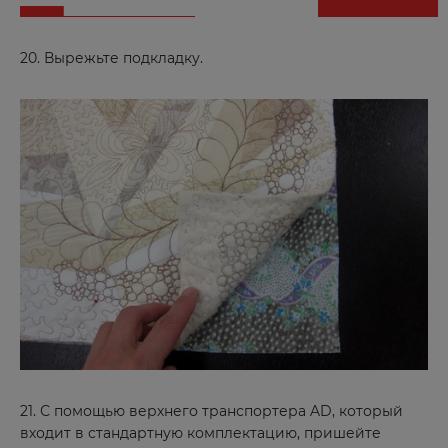
Курчатов
Кызыл
20. Вырежьте подкладку.
Л
Ленинск
Лесосибирск
Люберцы
М
Магнитогорск
Малоярославец
Махачкала
21. С помощью верхнего транспортера AD, который
Миасс
входит в стандартную комплектацию, пришейте