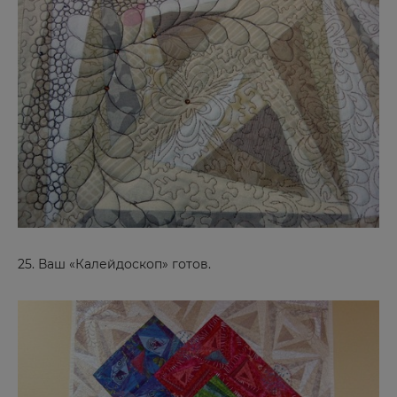
Светлоград
Себеж
Севастополь
Серафимович
Серпухов
Симферополь
Смоленск
Сортавала
Сосновоборск
25. Ваш «Калейдоскоп» готов.
Ставрополь
Старая Русса
Старый Оскол
Стерлитамак
Сургут