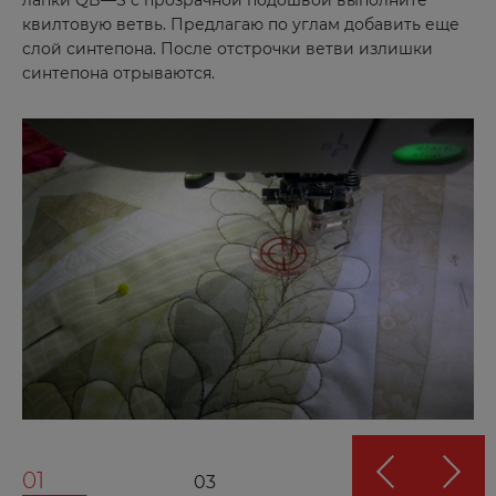
лапки QB—S с прозрачной подошвой выполните
К
квилтовую ветвь. Предлагаю по углам добавить еще
слой синтепона. После отстрочки ветви излишки
Казань
синтепона отрываются.
Калач-на-Дону
Калининград
Калуга
Каменск-Уральский
Камызяк
Канск
Каспийск
Кемерово
Керчь
Кизилюрт
Кизляр
01
03
Кимры