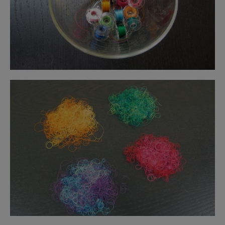
Волгоград
Волгодонск
Волжск
Волжский
Вологда
Воронеж
Воткинск
Г
Глазов
Д
Дербент
Дзержинск