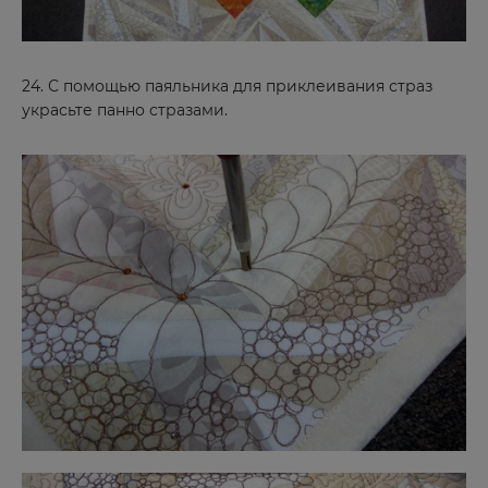
Реутов
Ростов
24. С помощью паяльника для приклеивания страз
Ростов-на-Дону
украсьте панно стразами.
Рязань
С
Саки
Салават
Самара
Санкт-Петербург
Саранск
Сарапул
Саратов