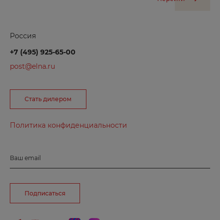
Ульяновск
Урюпинск
Россия
Уфа
+7 (495) 925-65-00
post@elna.ru
Ф
Феодосия
Стать дилером
Х
Политика конфиденциальности
Хабаровск
Ваш email
Харабали
Хасавюрт
Подписаться
Ч