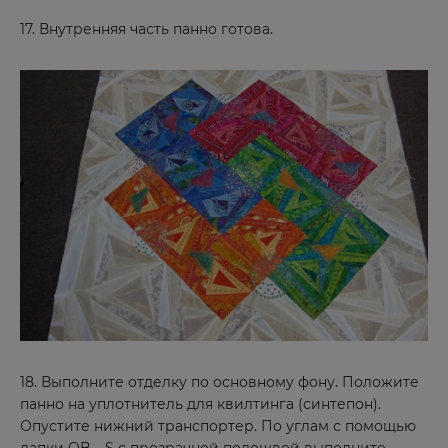
Зеленогорск
17. Внутренняя часть панно готова.
Зеленоград
Знаменск
И
Иваново
Ижевск
Избербаш
Иркутск
Й
18. Выполните отделку по основному фону. Положите
Йошкар-Ола
панно на уплотнитель для квилтинга (синтепон).
Опустите нижний транспортер. По углам с помощью