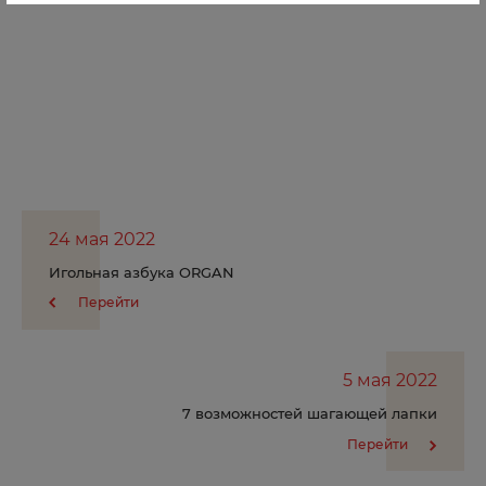
Ачинск
Б
Балаково
Балашиха
Барнаул
Боготол
24 мая 2022
Игольная азбука ORGAN
Борзя
Перейти
Боровичи
Бородино
5 мая 2022
Брянск
7 возможностей шагающей лапки
Буйнакск
Перейти
В