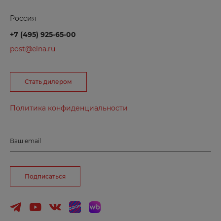
Россия
Великие Луки
+7 (495) 925-65-00
Великий Новгород
post@elna.ru
Вельск
Владивосток
Стать дилером
Владимир
Волгоград
Политика конфиденциальности
Волгодонск
Волжск
Ваш email
Волжский
Вологда
Подписаться
Воронеж
Воткинск