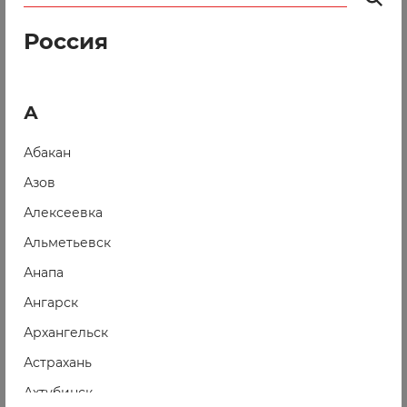
Россия
А
Абакан
Азов
Алексеевка
Альметьевск
01
11
Анапа
Ангарск
Фотографии взяты с сайта
pinterest
.
Архангельск
Астрахань
Ахтубинск