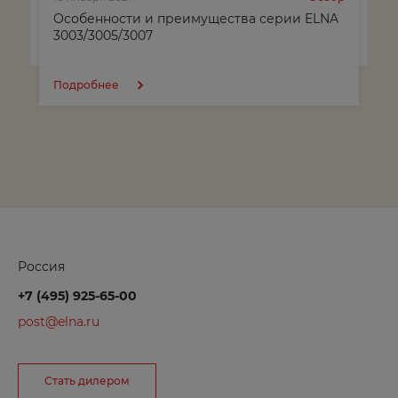
Особенности и преимущества серии ELNA
Д
3003/3005/3007
Дербент
Подробнее
Дзержинск
Дубовка
Е
Евпатория
Екатеринбург
Россия
Ершов
+7 (495) 925-65-00
post@elna.ru
Ж
Железногорск
Стать дилером
Жирновск