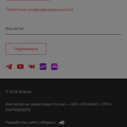
Политика конфиденциальности
З
Заозерный
Ваш email
Зеленогорск
Зеленоград
Подписаться
Знаменск
И
Иваново
© 2026 Элфорт
Ижевск
Импортёр на территории России — ООО «ТЕХМАКС» ОГРН
Избербаш
5147746239372
Иркутск
Разработка сайта
Сибирикс