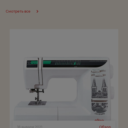
Вельск
Смотреть все
Владивосток
Владимир
Волгоград
Волгодонск
Волжск
Волжский
Вологда
Воронеж
Воткинск
Г
Глазов
18 января 2021
Обзор