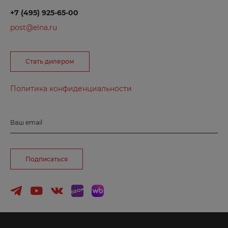
+7 (495) 925-65-00
Б
post@elna.ru
Балаково
Стать дилером
Балашиха
Барнаул
Политика конфиденциальности
Боготол
Борзя
Ваш email
Боровичи
Бородино
Подписаться
Брянск
Буйнакск
В