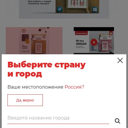
Выберите страну
и город
Добавить к сравнению
Артикул: 210120
Ваше местоположение
Россия?
Данные иглы подходят для работы с кожей
Да, верно
и замшой.