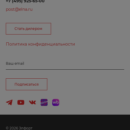
+7 (495) 925-65-00
post@elna.ru
Б
Балаково
Стать дилером
Балашиха
Политика конфиденциальности
Барнаул
Боготол
Борзя
Ваш email
Боровичи
Бородино
Подписаться
Брянск
Буйнакск
В
© 2026 Элфорт