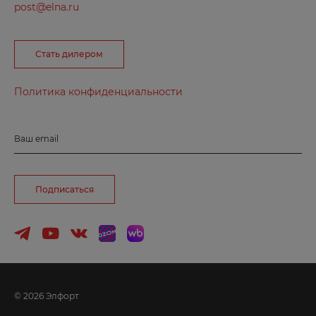
post@elna.ru
Б
Балаково
Стать дилером
Балашиха
Политика конфиденциальности
Барнаул
Боготол
Ваш email
Борзя
Боровичи
Подписаться
Бородино
Брянск
Буйнакск
В
© 2026 Элфорт
Великие Луки