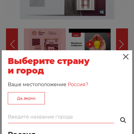
Выберите страну
и город
Добавить к сравнению
Ваше местоположение
Россия?
Артикул: 210104
Да, верно
Данные иглы подходят для выполнения
рельефных защипов, декоративных швов, для
пришивания тесьмы