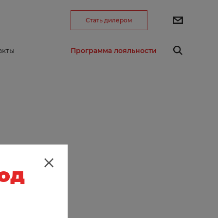
Стать дилером
Программа лояльности
акты
род