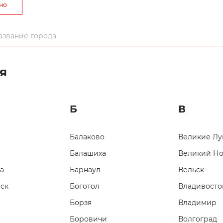
рно
Артикул: 2101
Данные иглы 
рельефных за
пришивания 
я
Б
В
Балаково
Великие Лу
Балашиха
Великий Н
а
Барнаул
Вельск
Покупка и обслуживание
ск
Боготол
Владивосто
Борзя
Владимир
олучайте ОФИЦИАЛЬНОЕ ГАРАНТИЙНОЕ ОБСЛУЖИВАНИЕ — 1 
Боровичи
Волгоград