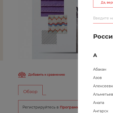
Да, ве
Росси
А
Абакан
Добавить к сравнению
Азов
Алексеевк
Обзор
Альметьев
Анапа
Регистрируйтесь в
Программе Лояльности
и п
Ангарск