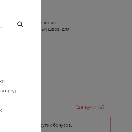
00
подходят для выполнения
щипов, декоративных швов, для
тесьмы
ки
овгород
Где купить?
к
ГОД и много других бонусов.