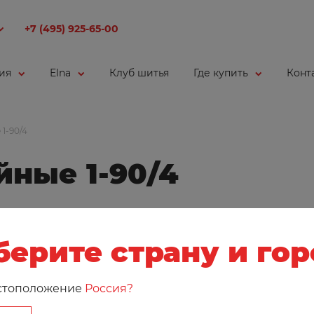
+7 (495) 925-65-00
ия
Elna
Клуб шитья
Где купить
Конт
1-90/4
йные 1-90/4
ерите страну и го
стоположение
Россия?