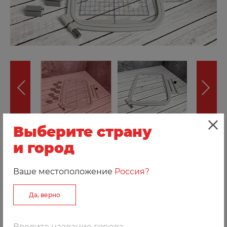
Выберите страну
Добавить к сравнению
и город
Артикул: 170416
Ваше местоположение
Россия?
Средние пяльцы Janome RE20b подойдут для
Да, верно
вышивания на одежде или предметах домашнего
текстиля.