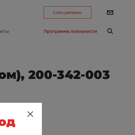
Стать дилером
Программа лояльности
акты
ом), 200-342-003
род