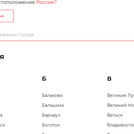
стоположение
Россия?
Артикул: 1700
рно
Вы можете исп
пришивания о
я
Б
В
Балаково
Великие Лу
Балашиха
Великий Н
ики и функции
Покупка и обсл
а
Барнаул
Вельск
ск
Боготол
Владивосто
олучайте ОФИЦИАЛЬНОЕ ГАРАНТИЙНОЕ ОБСЛУЖИВАНИЕ — 1 