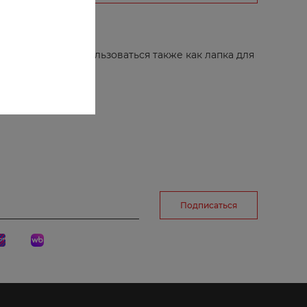
зигзага 5-7мм.
интом может использоваться также как лапка для
Подписаться
рг