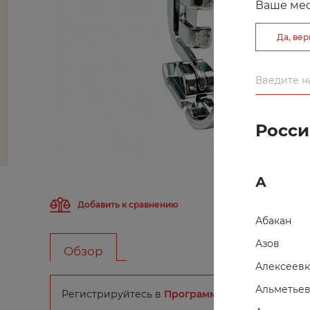
Ваше ме
Да, ве
Росси
А
Добавить к сравнению
Абакан
Азов
Обзор
Характерист
Алексеевк
Альметьев
Регистрируйтесь в
Программе Лояльности
и п