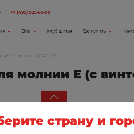
+7 (495) 925-65-00
ия
Elna
Клуб шитья
Где купить
Конт
нии E (с винтом), 200-342-003
я молнии E (с винт
ерите страну и го