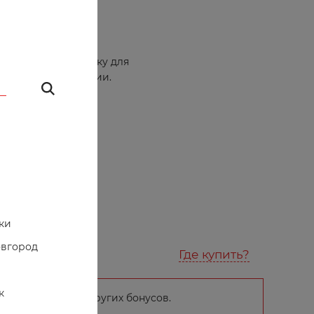
96
ользовать эту лапку для
беих сторон молнии.
ки
овгород
уживание
Где купить?
к
ГОД и много других бонусов.