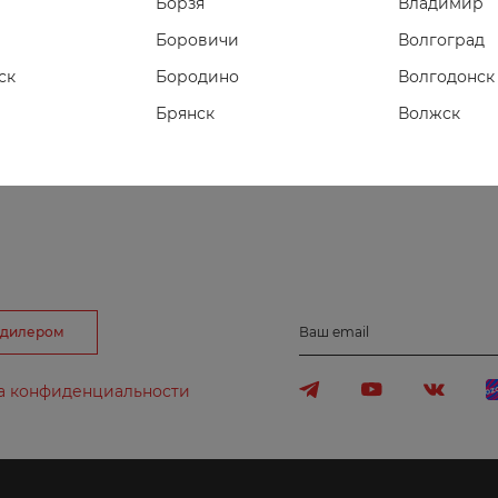
Борзя
Владимир
Боровичи
Волгоград
с вертикальным или горизонтальным челноком с шириной 
ск
Бородино
Волгодонск
ия обеих сторон молнии. Лапка для пришивания молнии с в
Брянск
Волжск
Буйнакск
Волжский
Вологда
Воронеж
Воткинск
Д
Е
 дилером
Ваш email
Дербент
Евпатория
а конфиденциальности
Дзержинск
Екатеринбу
Дубовка
Ершов