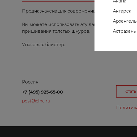
Анапа
Ангарск
Предназначена для современных швейных машин 
Архангель
Вы можете использовать эту лапку для пришиван
Астрахань
пришивания толстых шнуров.
Ахтубинск
Упаковка: блистер.
Ачинск
Россия
Г
Стать
+7 (495) 925-65-00
post@elna.ru
Глазов
Политик